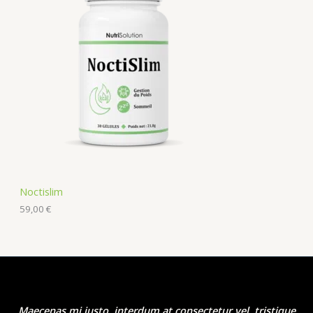
Noctislim
59,00
€
Maecenas mi justo, interdum at consectetur vel, tristique