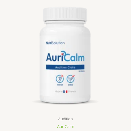
Audition
AuriCalm