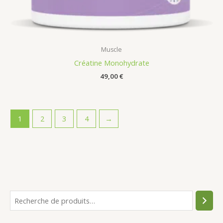
Muscle
Créatine Monohydrate
49,00
€
1
2
3
4
→